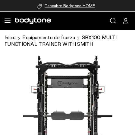
directamente
Descubre Bodytone HOME
al contenido
Inicio
Equipamiento de fuerza
SRX100 MULTI
Ir
FUNCTIONAL TRAINER WITH SMITH
directamente
a la
información
del producto