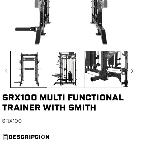
SRX100 MULTI FUNCTIONAL
TRAINER WITH SMITH
S
SRX100
K
U
DESCRIPCIÓN