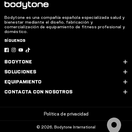
Bodytone es una compañía española especializada salud y
bienestar mediante el diseño, fabricación y
comercialización de equipamiento de fitness profesional y
doméstico.
SÍGUENOS
F
I
Y
T
a
n
o
i
BODYTONE
c
s
u
k
Quiénes somos
SOLUCIONES
e
t
T
T
Soporte Técnico
Nuestros servicios
EQUIPAMIENTO
b
a
u
o
Contacta con nosotros
Equipa tu gimnasio
Línea Cardio
CONTACTA CON NOSOTROS
o
g
b
k
Diseña tu proyecto 3D
Línea Cardio HIIT
Calle Legón, 4. 30500. Molina de Segura (Murcia) España
o
r
e
968 20 53 83
Servicio técnico y garantía
Línea Indoor Cycle
k
a
Política de privacidad
pro@bodytone.eu
m
Soluciones por sector
Línea Crossover
© 2026,
Bodytone International
Casos de éxito
Línea Solid