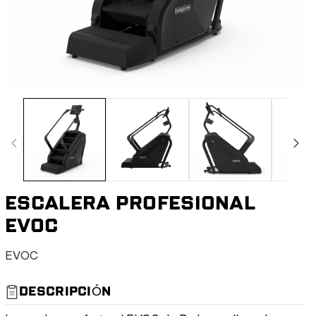
ESCALERA PROFESIONAL
EVOC
S
EVOC
K
U
DESCRIPCIÓN
: