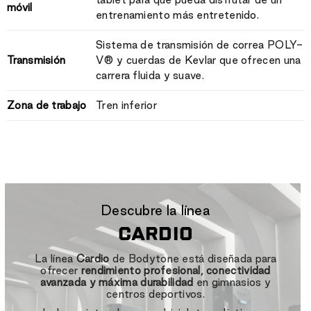
móvil
entrenamiento más entretenido.
Sistema de transmisión de correa POLY-
Transmisión
V® y cuerdas de Kevlar que ofrecen una
carrera fluida y suave.
Zona de trabajo
Tren inferior
Descubre la línea
CARDIO
La línea
Cardio
de Bodytone está diseñada para
ofrecer
rendimiento profesional, conectividad
avanzada y máxima durabilidad
en gimnasios y
centros deportivos.