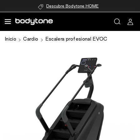
directamente
Descubre Bodytone HOME
al contenido
Ir
Inicio
Cardio
Escalera profesional EVOC
directamente
a la
información
del producto