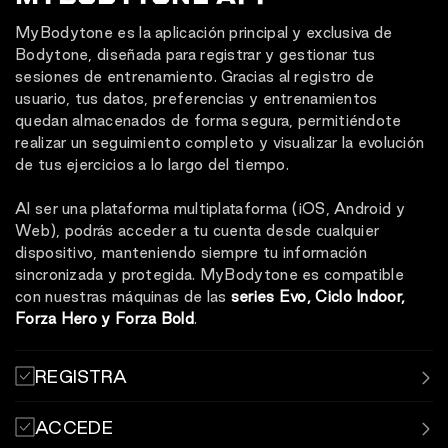
en cualquier momento.
MyBodytone es la aplicación principal y exclusiva de
Bodytone, diseñada para registrar y gestionar tus
sesiones de entrenamiento. Gracias al registro de
usuario, tus datos, preferencias y entrenamientos
quedan almacenados de forma segura, permitiéndote
realizar un seguimiento completo y visualizar la evolución
de tus ejercicios a lo largo del tiempo.
Al ser una plataforma multiplataforma (iOS, Android y
Web), podrás acceder a tu cuenta desde cualquier
dispositivo, manteniendo siempre tu información
sincronizada y protegida. MyBodytone es compatible
con nuestras máquinas de las
series Evo, Ciclo Indoor,
Forza Hero y Forza Bold
.
REGISTRA
Registra y sincroniza tus sesiones de entrenamiento
ACCEDE
mediante la aplicación MyBodytone.