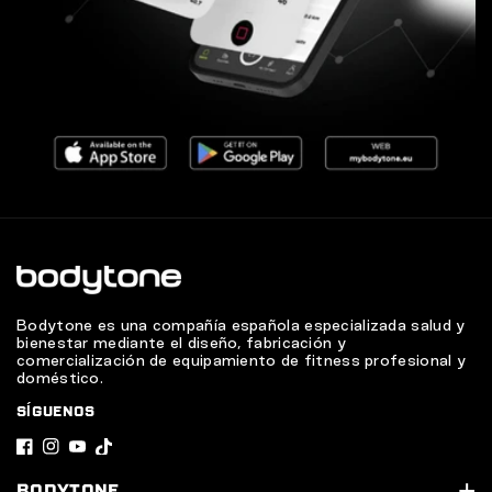
Bodytone es una compañía española especializada salud y
bienestar mediante el diseño, fabricación y
comercialización de equipamiento de fitness profesional y
doméstico.
SÍGUENOS
F
I
Y
T
a
n
o
i
BODYTONE