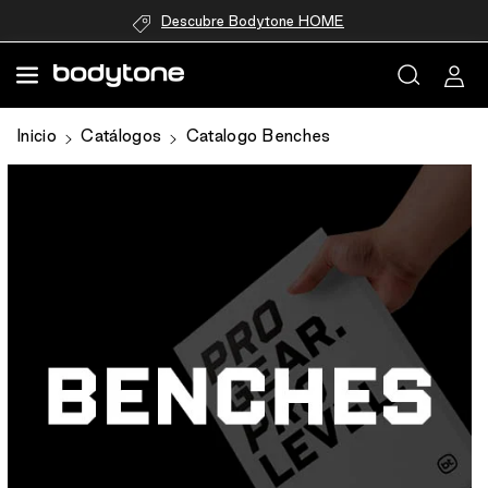
directamente
Descubre Bodytone HOME
al contenido
Ir
Inicio
Catálogos
Catalogo Benches
directamente
a la
información
del producto