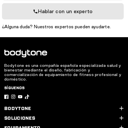
Hablar con un experto
¿Alguna duda? Nuestros expertos pueden ayudarte.
Bodytone es una compañía española especializada salud y
bienestar mediante el diseño, fabricación y
comercialización de equipamiento de fitness profesional y
doméstico.
SÍGUENOS
F
I
Y
T
a
n
o
i
BODYTONE
c
s
u
k
Quiénes somos
SOLUCIONES
e
t
T
T
Soporte Técnico
Nuestros servicios
EQUIPAMIENTO