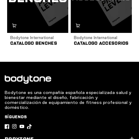
Bodytone International
Bodytone International
CATALOGO BENCHES
CATALOGO ACCESORIOS
Bodytone es una compañía española especializada salud y
bienestar mediante el diseño, fabricación y
comercialización de equipamiento de fitness profesional y
doméstico.
SÍGUENOS
F
I
Y
T
a
n
o
i