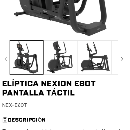
ELÍPTICA NEXION E80T
PANTALLA TÁCTIL
S
NEX-E80T
K
U
DESCRIPCIÓN
: