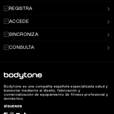
REGISTRA
Registra y sincroniza tus sesiones de entrenamiento
ACCEDE
mediante la aplicación MyBodytone.
Inicia sesión con usuario y contraseña o código QR en las
SINCRONIZA
máquinas de los centros deportivos.
Mantén tus estadísticas registradas y sincronizadas con
CONSULTA
las aplicaciones
de entrenamiento más relevantes.
Revisa tu historial de entrenamientos y estadísticas
desde la aplicación MyBodytone.
Bodytone es una compañía española especializada salud y
bienestar mediante el diseño, fabricación y
comercialización de equipamiento de fitness profesional y
doméstico.
SÍGUENOS