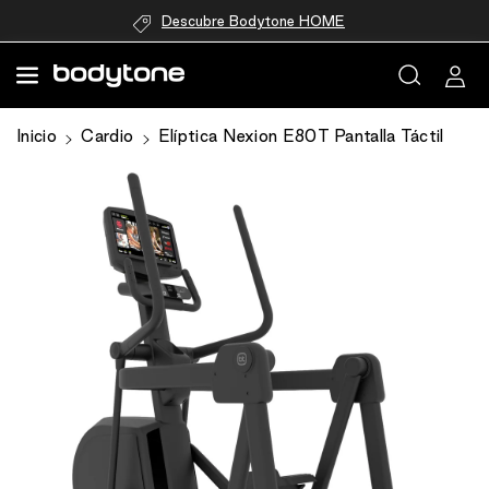
directamente
Descubre Bodytone HOME
al contenido
Ir
Inicio
Cardio
Elíptica Nexion E80T Pantalla Táctil
directamente
a la
información
del producto