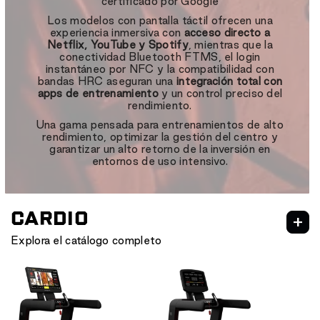
certificado por Google
Los modelos con pantalla táctil ofrecen una
experiencia inmersiva con
acceso directo a
Netflix, YouTube y Spotify
, mientras que la
conectividad Bluetooth FTMS, el login
instantáneo por NFC y la compatibilidad con
bandas HRC aseguran una
integración total con
apps de entrenamiento
y un control preciso del
rendimiento.
Una gama pensada para entrenamientos de alto
rendimiento, optimizar la gestión del centro y
garantizar un alto retorno de la inversión en
entornos de uso intensivo.
CARDIO
Explora el catálogo completo
NEXION
CARDIO
CARDIO HIIT