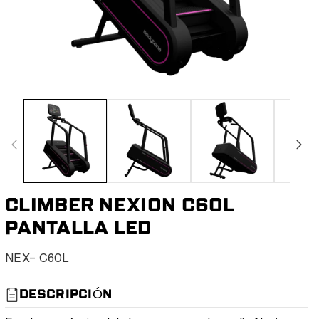
CLIMBER NEXION C60L
PANTALLA LED
S
NEX- C60L
K
U
DESCRIPCIÓN
: