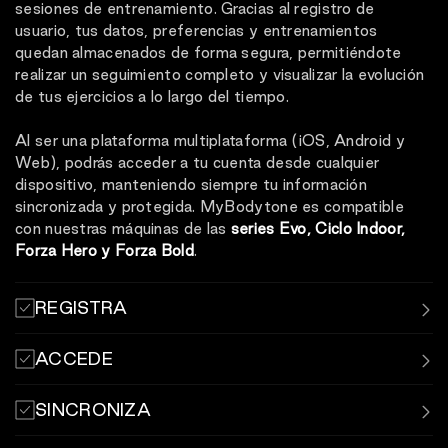
sesiones de entrenamiento. Gracias al registro de
usuario, tus datos, preferencias y entrenamientos
quedan almacenados de forma segura, permitiéndote
realizar un seguimiento completo y visualizar la evolución
de tus ejercicios a lo largo del tiempo.
Al ser una plataforma multiplataforma (iOS, Android y
Web), podrás acceder a tu cuenta desde cualquier
dispositivo, manteniendo siempre tu información
sincronizada y protegida. MyBodytone es compatible
con nuestras máquinas de las
series Evo, Ciclo Indoor,
Forza Hero y Forza Bold
.
REGISTRA
Registra y sincroniza tus sesiones de entrenamiento
ACCEDE
mediante la aplicación MyBodytone.
Inicia sesión con usuario y contraseña o código QR en las
SINCRONIZA
máquinas de los centros deportivos.
Mantén tus estadísticas registradas y sincronizadas con