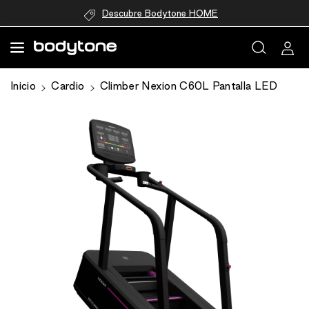
directamente
Descubre Bodytone HOME
al contenido
Ir
Inicio
Cardio
Climber Nexion C60L Pantalla LED
directamente
a la
información
del producto