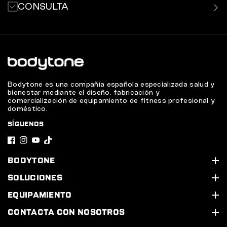
CONSULTA
las aplicaciones
de entrenamiento más relevantes.
Revisa tu historial de entrenamientos y estadísticas
desde la aplicación MyBodytone.
Bodytone es una compañía española especializada salud y
bienestar mediante el diseño, fabricación y
comercialización de equipamiento de fitness profesional y
doméstico.
SÍGUENOS
F
I
Y
T
a
n
o
i
BODYTONE
c
s
u
k
Quiénes somos
SOLUCIONES
e
t
T
T
Soporte Técnico
Nuestros servicios
EQUIPAMIENTO
b
a
u
o
Contacta con nosotros
Equipa tu gimnasio
Línea Cardio
CONTACTA CON NOSOTROS
o
g
b
k