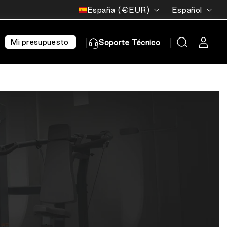
País/región
Idioma
España (€EUR)
Español
Mi presupuesto
Soporte Técnico