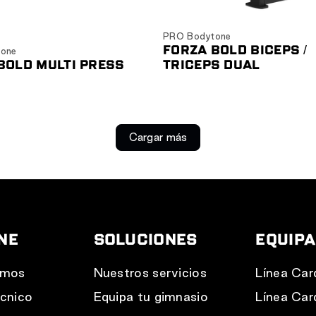
Ver producto
Ver producto
PRO Bodytone
FORZA BOLD BICEPS /
one
BOLD MULTI PRESS
TRICEPS DUAL
Cargar más
NE
SOLUCIONES
EQUIP
omos
Nuestros servicios
Línea Car
cnico
Equipa tu gimnasio
Línea Car