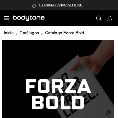
directamente
Descubre Bodytone HOME
al contenido
Ir
Inicio
Catálogos
Catalogo Forza Bold
directamente
a la
información
del producto