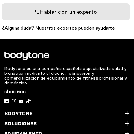
Hablar con un experto
¿Alguna duda? Nuestros expertos pueden ayudarte.
Bodytone es una compañía española especializada salud y
bienestar mediante el diseño, fabricación y
comercialización de equipamiento de fitness profesional y
doméstico.
SÍGUENOS
F
I
Y
T
a
n
o
i
BODYTONE
c
s
u
k
Quiénes somos
SOLUCIONES
e
t
T
T
Soporte Técnico
Nuestros servicios
EQUIPAMIENTO