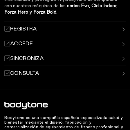
con nuestras máquinas de las
series Evo, Ciclo Indoor,
Forza Hero y Forza Bold
.
REGISTRA
Registra y sincroniza tus sesiones de entrenamiento
ACCEDE
mediante la aplicación MyBodytone.
Inicia sesión con usuario y contraseña o código QR en las
SINCRONIZA
máquinas de los centros deportivos.
Mantén tus estadísticas registradas y sincronizadas con
CONSULTA
las aplicaciones
de entrenamiento más relevantes.
Revisa tu historial de entrenamientos y estadísticas
desde la aplicación MyBodytone.
Bodytone es una compañía española especializada salud y
bienestar mediante el diseño, fabricación y
comercialización de equipamiento de fitness profesional y