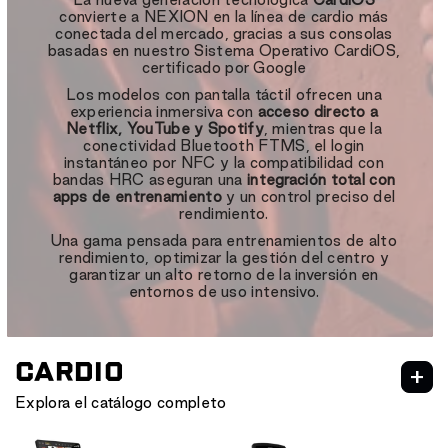
convierte a NEXION en la línea de cardio más
conectada del mercado, gracias a sus consolas
basadas en nuestro Sistema Operativo CardiOS,
certificado por Google
Los modelos con pantalla táctil ofrecen una
experiencia inmersiva con
acceso directo a
Netflix, YouTube y Spotify
, mientras que la
conectividad Bluetooth FTMS, el login
instantáneo por NFC y la compatibilidad con
bandas HRC aseguran una
integración total con
apps de entrenamiento
y un control preciso del
rendimiento.
Una gama pensada para entrenamientos de alto
rendimiento, optimizar la gestión del centro y
garantizar un alto retorno de la inversión en
entornos de uso intensivo.
CARDIO
Explora el catálogo completo
NEXION