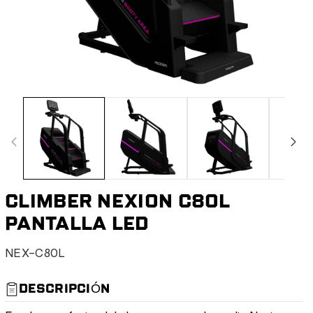
CLIMBER NEXION C80L
PANTALLA LED
S
NEX-C80L
K
U
DESCRIPCIÓN
: