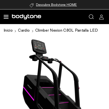
directamente
Descubre Bodytone HOME
al contenido
Ir
Inicio
Cardio
Climber Nexion C80L Pantalla LED
directamente
a la
información
del producto