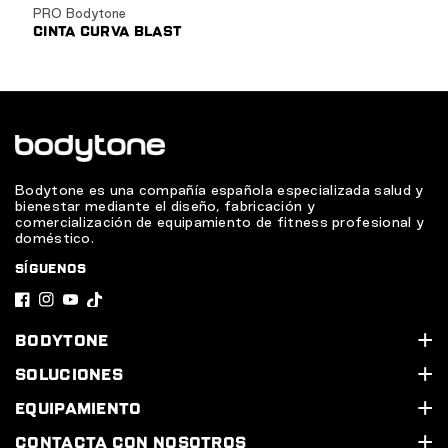
PRO Bodytone
CINTA CURVA BLAST
Bodytone es una compañía española especializada salud y
bienestar mediante el diseño, fabricación y
comercialización de equipamiento de fitness profesional y
doméstico.
SÍGUENOS
F
I
Y
T
a
n
o
i
BODYTONE
c
s
u
k
Quiénes somos
SOLUCIONES
e
t
T
T
Soporte Técnico
Nuestros servicios
EQUIPAMIENTO
b
a
u
o
Contacta con nosotros
Equipa tu gimnasio
Línea Cardio
CONTACTA CON NOSOTROS