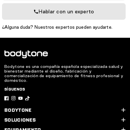
Hablar con un experto
¿Alguna duda? Nuestros expertos pueden ayudarte.
Bodytone es una compañía española especializada salud y
bienestar mediante el diseño, fabricación y
comercialización de equipamiento de fitness profesional y
doméstico.
SÍGUENOS
F
I
Y
T
a
n
o
i
BODYTONE
c
s
u
k
Quiénes somos
SOLUCIONES
e
t
T
T
Soporte Técnico
Nuestros servicios
EQUIPAMIENTO