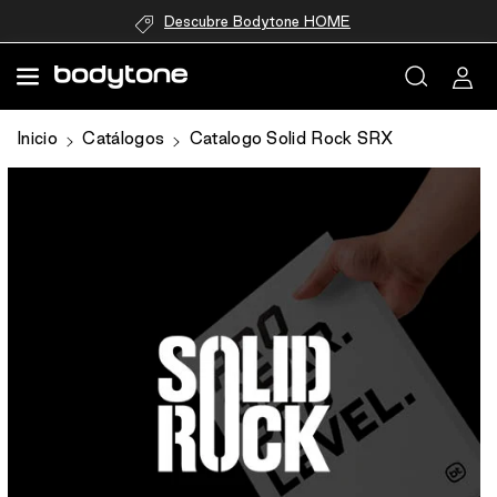
directamente
Descubre Bodytone HOME
al contenido
Ir
Inicio
Catálogos
Catalogo Solid Rock SRX
directamente
a la
información
del producto