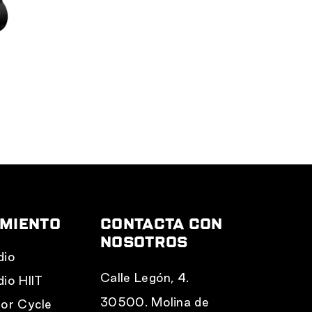
L
AMIENTO
CONTACTA CON
NOSOTROS
dio
Calle Legón, 4.
dio HIIT
30500. Molina de
oor Cycle