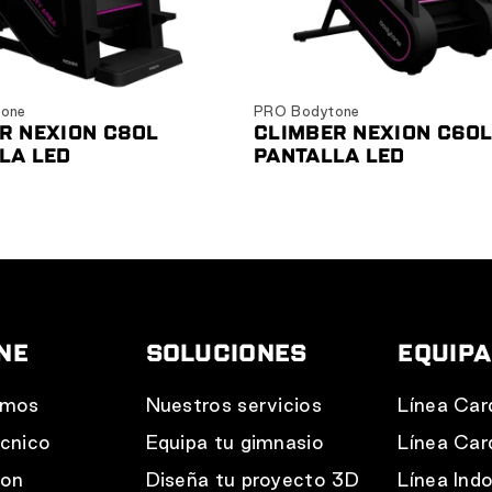
Ver producto
Ver producto
one
PRO Bodytone
R NEXION C80L
CLIMBER NEXION C60
LA LED
PANTALLA LED
NE
SOLUCIONES
EQUIP
omos
Nuestros servicios
Línea Car
cnico
Equipa tu gimnasio
Línea Car
con
Diseña tu proyecto 3D
Línea Ind