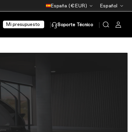
País/región
Idioma
España (€EUR)
Español
Mi presupuesto
Soporte Técnico