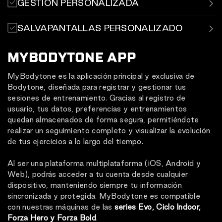
GESTIÓN PERSONALIZADA
y sesiones de entrenamiento, con información sobre
distancias, calorías, potencias, etc.
El panel de gestión global BT MDM ofrece un panel
SALVAPANTALLAS PERSONALIZADO
exclusivo para cadenas/centros
BT Manager.
Añade elementos multimedia personalizados como
MYBODYTONE APP
imágenes o vídeos corporativos y actualiza el contenido
en cualquier momento.
MyBodytone es la aplicación principal y exclusiva de
Bodytone, diseñada para registrar y gestionar tus
sesiones de entrenamiento. Gracias al registro de
usuario, tus datos, preferencias y entrenamientos
quedan almacenados de forma segura, permitiéndote
realizar un seguimiento completo y visualizar la evolución
de tus ejercicios a lo largo del tiempo.
Al ser una plataforma multiplataforma (iOS, Android y
Web), podrás acceder a tu cuenta desde cualquier
dispositivo, manteniendo siempre tu información
sincronizada y protegida. MyBodytone es compatible
con nuestras máquinas de las
series Evo, Ciclo Indoor,
Forza Hero y Forza Bold
.