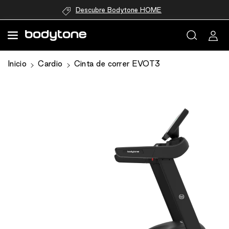
directamente
Descubre Bodytone HOME
al contenido
Ir
Inicio
Cardio
Cinta de correr EVOT3
directamente
a la
información
del producto