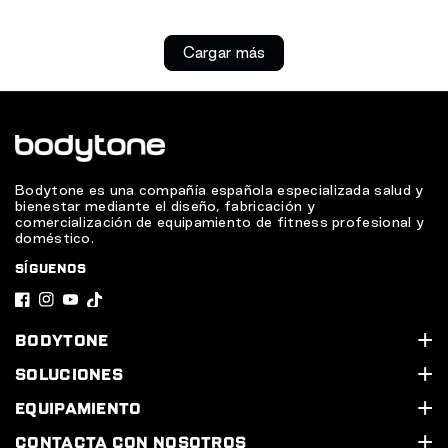
Cargar más
Bodytone es una compañía española especializada salud y
bienestar mediante el diseño, fabricación y
comercialización de equipamiento de fitness profesional y
doméstico.
SÍGUENOS
F
I
Y
T
a
n
o
i
BODYTONE
c
s
u
k
Quiénes somos
SOLUCIONES
e
t
T
T
Soporte Técnico
Nuestros servicios
EQUIPAMIENTO
b
a
u
o
Contacta con nosotros
Equipa tu gimnasio
Línea Cardio
CONTACTA CON NOSOTROS