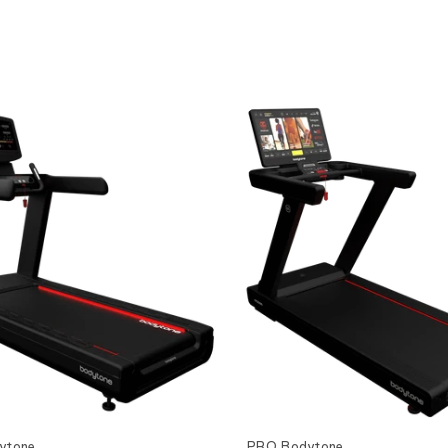
Ver producto
Ver producto
ytone
PRO Bodytone