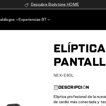
Descubre Bodytone HOME
atálogos
Experiencias BT
ELÍPTIC
PANTALL
S
NEX-E80L
K
U
DESCRIPCIÓN
:
Elíptica profesional de la nue
de cardio más conectada y te