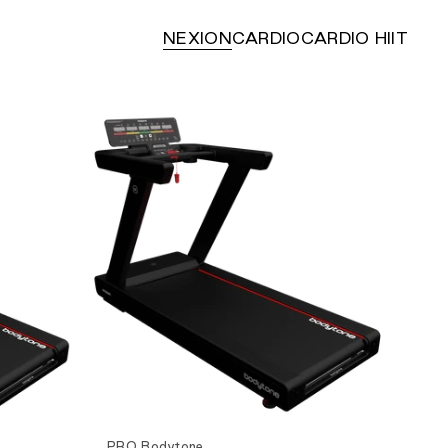
NEXION
CARDIO
CARDIO HIIT
Ver producto
PRO Bodytone