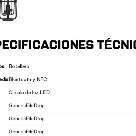
ECIFICACIONES TÉCN
os
Botellero
edia
Bluetooth y NFC
Círculo de luz LED
GenericFileDrop
GenericFileDrop
GenericFileDrop