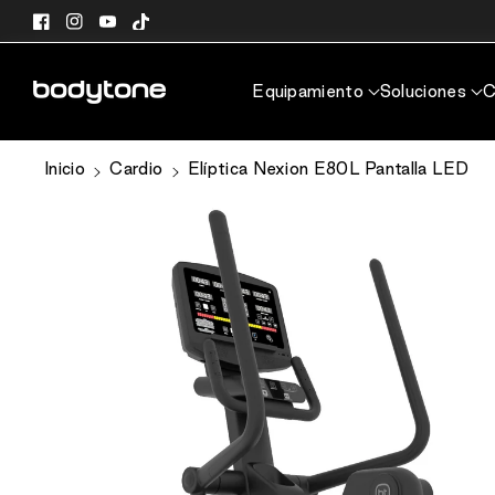
directamente
Facebook
Instagram
YouTube
TikTok
al contenido
Equipamiento
Soluciones
C
Ir
Inicio
Cardio
Elíptica Nexion E80L Pantalla LED
directamente
a la
información
del producto