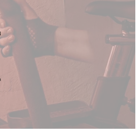
N
s
n