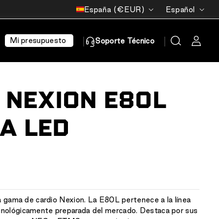
País/región
Idioma
España (€EUR)
Español
Mi presupuesto
Soporte Técnico
A NEXION E80L
A LED
va gama de cardio Nexion. La E80L pertenece a la línea
cnológicamente preparada del mercado. Destaca por sus