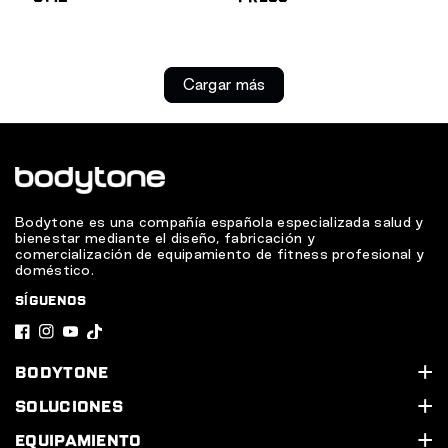
Cargar más
Bodytone es una compañía española especializada salud y
bienestar mediante el diseño, fabricación y
comercialización de equipamiento de fitness profesional y
doméstico.
SÍGUENOS
F
I
Y
T
a
n
o
i
BODYTONE
c
s
u
k
Quiénes somos
SOLUCIONES
e
t
T
T
Soporte Técnico
Nuestros servicios
EQUIPAMIENTO