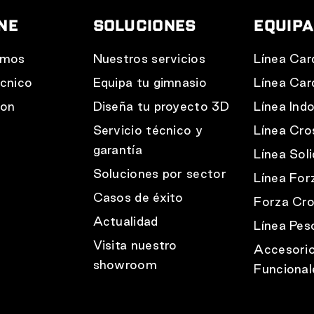
NE
SOLUCIONES
EQUIP
omos
Nuestros servicios
Línea Car
cnico
Equipa tu gimnasio
Línea Car
con
Diseña tu proyecto 3D
Línea Ind
Servicio técnico y
Línea Cro
garantía
Línea Soli
Soluciones por sector
Línea For
Casos de éxito
Forza Cro
Actualidad
Línea Peso
Visita nuestro
Accesori
showroom
Funcional