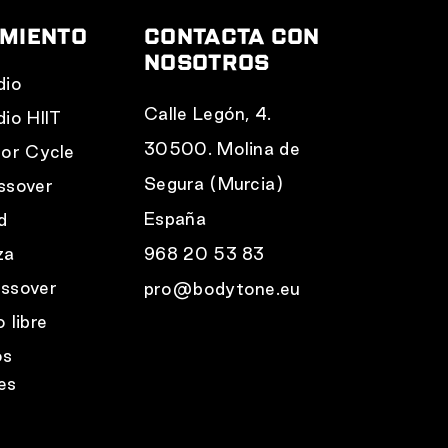
AMIENTO
CONTACTA CON
NOSOTROS
dio
Calle Legón, 4.
dio HIIT
30500. Molina de
oor Cycle
Segura (Murcia)
ssover
España
d
za
968 20 53 83
ssover
pro@bodytone.eu
 libre
os
es