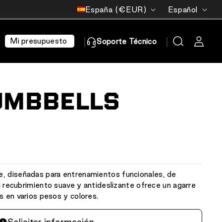
País/región
Idioma
España (€EUR)
Español
Mi presupuesto
Soporte Técnico
UMBBELLS
, diseñadas para entrenamientos funcionales, de
Su recubrimiento suave y antideslizante ofrece un agarre
s en varios pesos y colores.
Solicitar información