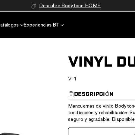
Descubre Bodytone HOME
atálogos
Experiencias BT
VINYL D
S
V-1
K
U
DESCRIPCIÓN
:
Mancuernas de vinilo Bodytone
tonificación y rehabilitación. 
seguro y agradable. Disponible