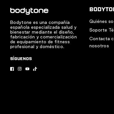
BODYTO
Quiénes s
Bodytone es una compañía
española especializada salud y
Soporte Té
bienestar mediante el diseño,
fabricación y comercialización
Contacta 
de equipamiento de fitness
nosotros
profesional y doméstico.
SÍGUENOS
F
I
Y
T
a
n
o
i
c
s
u
k
e
t
T
T
b
a
u
o
o
g
b
k
o
r
e
k
a