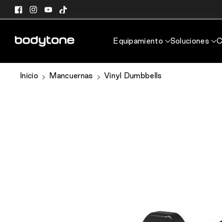
directamente
Facebook
Instagram
YouTube
TikTok
al contenido
Equipamiento
Soluciones
C
Ir
Inicio
Mancuernas
Vinyl Dumbbells
directamente
a la
información
del producto