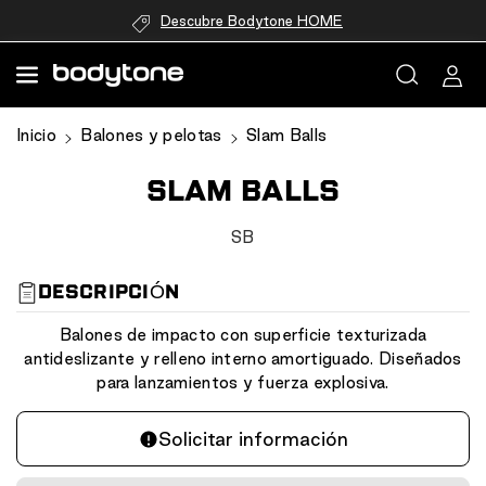
directamente
Descubre Bodytone HOME
al contenido
Ir
Inicio
Balones y pelotas
Slam Balls
directamente
a la
SLAM BALLS
información
del producto
S
SB
K
U
DESCRIPCIÓN
:
Balones de impacto con superficie texturizada
antideslizante y relleno interno amortiguado. Diseñados
para lanzamientos y fuerza explosiva.
Solicitar información