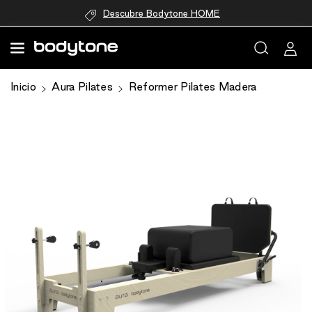
directamente
Descubre Bodytone HOME
al contenido
Ir
Inicio
Aura Pilates
Reformer Pilates Madera
directamente
a la
información
del producto