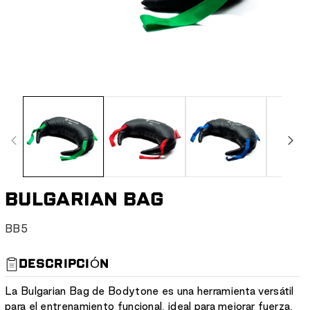
BULGARIAN BAG
S
BB5
K
U
DESCRIPCIÓN
:
La Bulgarian Bag de Bodytone es una herramienta versátil
para el entrenamiento funcional, ideal para mejorar fuerza,