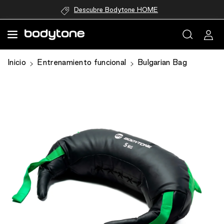
directamente
Descubre Bodytone HOME
al contenido
Ir
Inicio
Entrenamiento funcional
Bulgarian Bag
directamente
a la
información
del producto