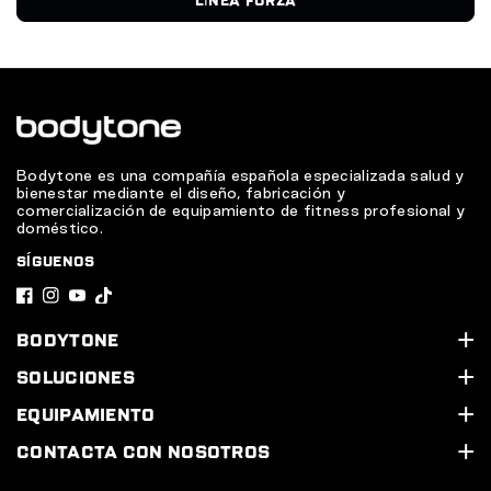
LÍNEA FORZA
Bodytone es una compañía española especializada salud y
bienestar mediante el diseño, fabricación y
comercialización de equipamiento de fitness profesional y
doméstico.
SÍGUENOS
F
I
Y
T
a
n
o
i
BODYTONE
c
s
u
k
Quiénes somos
SOLUCIONES
e
t
T
T
Soporte Técnico
Nuestros servicios
EQUIPAMIENTO
b
a
u
o
Contacta con nosotros
Equipa tu gimnasio
Línea Cardio
CONTACTA CON NOSOTROS
o
g
b
k
Diseña tu proyecto 3D
Línea Cardio HIIT
Calle Legón, 4. 30500. Molina de Segura (Murcia) España