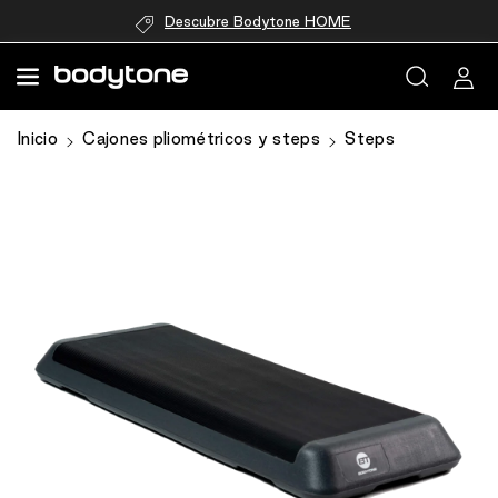
directamente
Descubre Bodytone HOME
al contenido
Ir
Inicio
Cajones pliométricos y steps
Steps
directamente
a la
información
del producto