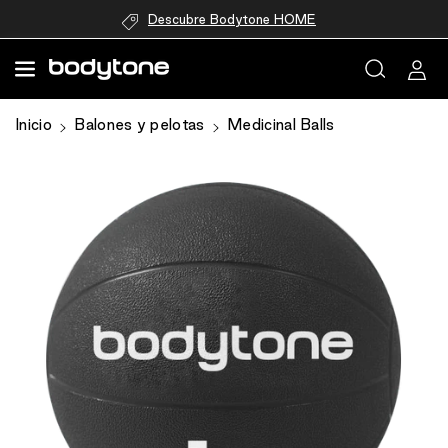
directamente
Descubre Bodytone HOME
al contenido
Ir
Inicio
Balones y pelotas
Medicinal Balls
directamente
a la
información
del producto