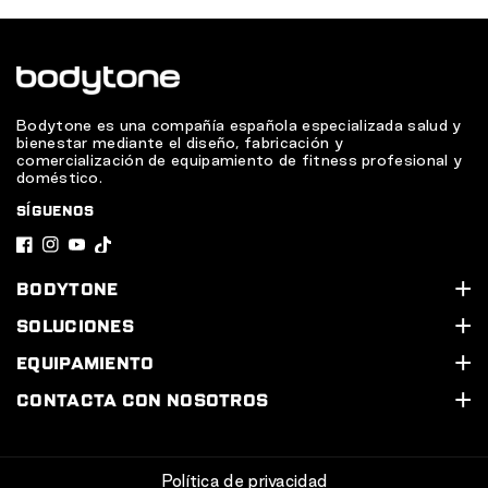
Bodytone es una compañía española especializada salud y
bienestar mediante el diseño, fabricación y
comercialización de equipamiento de fitness profesional y
doméstico.
SÍGUENOS
F
I
Y
T
a
n
o
i
BODYTONE
c
s
u
k
Quiénes somos
SOLUCIONES
e
t
T
T
Soporte Técnico
Nuestros servicios
EQUIPAMIENTO
b
a
u
o
Contacta con nosotros
Equipa tu gimnasio
Línea Cardio
CONTACTA CON NOSOTROS
o
g
b
k
Diseña tu proyecto 3D
Línea Cardio HIIT
Calle Legón, 4. 30500. Molina de Segura (Murcia) España
o
r
e
968 20 53 83
Servicio técnico y garantía
Línea Indoor Cycle
k
a
Política de privacidad