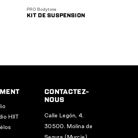
PRO Bodytone
KIT DE SUSPENSION
EMENT
CONTACTEZ-
NOUS
dio
Calle Legón, 4.
dio HIIT
30500. Molina de
vélos
r
Segura (Murcie)