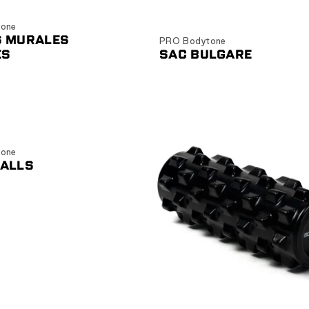
hoisir les options
Choisir les options
one
S MURALES
PRO Bodytone
ES
SAC BULGARE
one
BALLS
Ajouter au panier