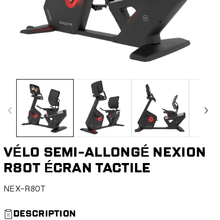
VÉLO SEMI-ALLONGÉ NEXION
R80T ÉCRAN TACTILE
S
NEX-R80T
K
U
DESCRIPTION