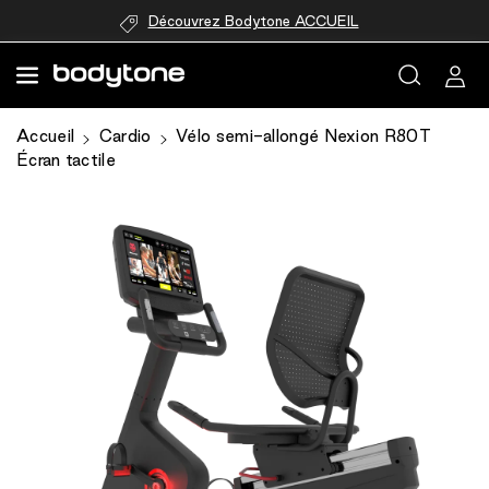
passer au
Découvrez Bodytone ACCUEIL
contenu
Accueil
Cardio
Vélo semi-allongé Nexion R80T
Écran tactile
Passer aux
informations
produits