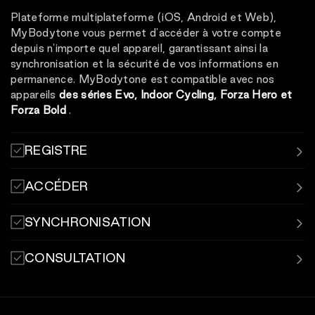
Plateforme multiplateforme (iOS, Android et Web),
MyBodytone vous permet d'accéder à votre compte
depuis n'importe quel appareil, garantissant ainsi la
synchronisation et la sécurité de vos informations en
permanence. MyBodytone est compatible avec nos
appareils
des séries Evo, Indoor Cycling, Forza Hero et
Forza Bold
.
REGISTRE
Enregistrez et synchronisez vos séances d'entraînement
ACCÉDER
à l'aide de l'application MyBodytone.
Connectez-vous avec votre nom d'utilisateur et votre
SYNCHRONISATION
mot de passe ou votre code QR aux bornes situées dans
les centres sportifs.
Conservez vos statistiques enregistrées et
CONSULTATION
synchronisées avec les applications.
de la formation la plus pertinente.
Consultez votre historique d'entraînement et vos
statistiques depuis l'application MyBodytone.