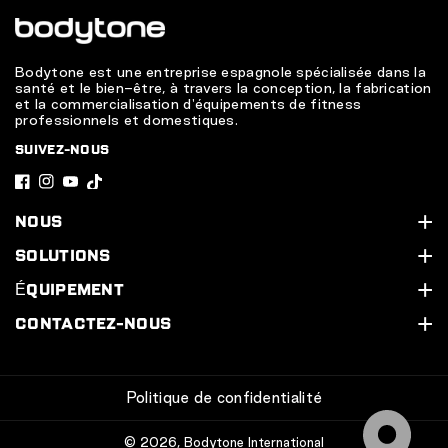
Bodytone est une entreprise espagnole spécialisée dans la
santé et le bien-être, à travers la conception, la fabrication
et la commercialisation d'équipements de fitness
professionnels et domestiques.
SUIVEZ-NOUS
F
I
Y
T
a
n
o
i
NOUS
c
s
u
k
Qui sommes-nous ?
SOLUTIONS
e
t
T
T
Assistance technique
Nos services
ÉQUIPEMENT
b
a
u
o
Contactez-nous
Équipez votre salle de sport
Ligne cardio
CONTACTEZ-NOUS
o
g
b
k
Concevez votre salle de sport
Ligne Cardio HIIT
Calle Legón, 4. 30500. Molina de Segura (Murcie) Espagne
o
r
e
968 20 53 83
Servicio técnico y garantía
Ligne de vélos d'intérieur
k
a
Politique de confidentialité
pro@bodytone.eu
m
Solutions par secteur
Ligne de croisement
© 2026,
Bodytone International