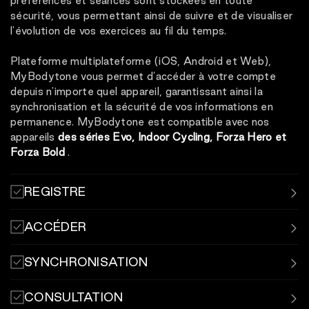
préférences et séances sont stockées en toute
sécurité, vous permettant ainsi de suivre et de visualiser
l'évolution de vos exercices au fil du temps.
Plateforme multiplateforme (iOS, Android et Web),
MyBodytone vous permet d'accéder à votre compte
depuis n'importe quel appareil, garantissant ainsi la
synchronisation et la sécurité de vos informations en
permanence. MyBodytone est compatible avec nos
appareils
des séries Evo, Indoor Cycling, Forza Hero et
Forza Bold
.
REGISTRE
Enregistrez et synchronisez vos séances d'entraînement
ACCÉDER
à l'aide de l'application MyBodytone.
Connectez-vous avec votre nom d'utilisateur et votre
SYNCHRONISATION
mot de passe ou votre code QR aux bornes situées dans
les centres sportifs.
Conservez vos statistiques enregistrées et
CONSULTATION
synchronisées avec les applications.