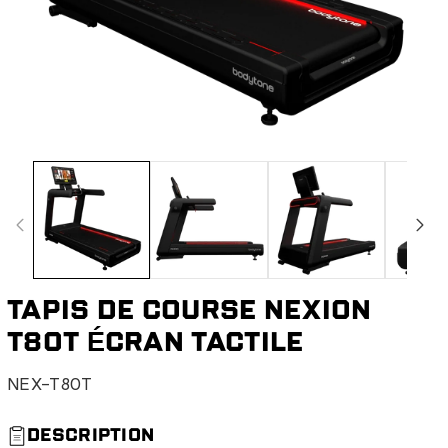
TAPIS DE COURSE NEXION
T80T ÉCRAN TACTILE
S
NEX-T80T
K
U
DESCRIPTION