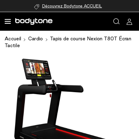
passer au
Découvrez Bodytone ACCUEIL
contenu
Accueil
Cardio
Tapis de course Nexion T80T Écran
Tactile
Passer aux
informations
produits