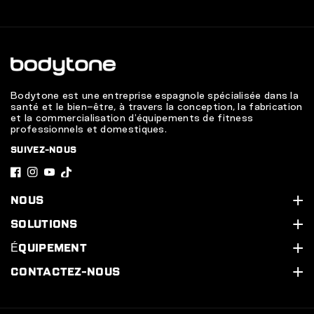
de la formation la plus pertinente.
Consultez votre historique d'entraînement et vos
statistiques depuis l'application MyBodytone.
Bodytone est une entreprise espagnole spécialisée dans la
santé et le bien-être, à travers la conception, la fabrication
et la commercialisation d'équipements de fitness
professionnels et domestiques.
SUIVEZ-NOUS
F
I
Y
T
a
n
o
i
NOUS
c
s
u
k
Qui sommes-nous ?
SOLUTIONS
e
t
T
T
Assistance technique
Nos services
ÉQUIPEMENT
b
a
u
o
Contactez-nous
Équipez votre salle de sport
Ligne cardio
CONTACTEZ-NOUS
o
g
b
k
Concevez votre salle de sport
Ligne Cardio HIIT
Calle Legón, 4. 30500. Molina de Segura (Murcie) Espagne
o
r
e
968 20 53 83