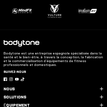
Bodytone est une entreprise espagnole spécialisée dans la
santé et le bien-être, à travers la conception, la fabrication
et la commercialisation d'équipements de fitness
professionnels et domestiques.
SUIVEZ-NOUS
F
I
Y
T
a
n
o
i
NOUS
c
s
u
k
Qui sommes-nous ?
SOLUTIONS
e
t
T
T
Assistance technique
Nos services
ÉQUIPEMENT