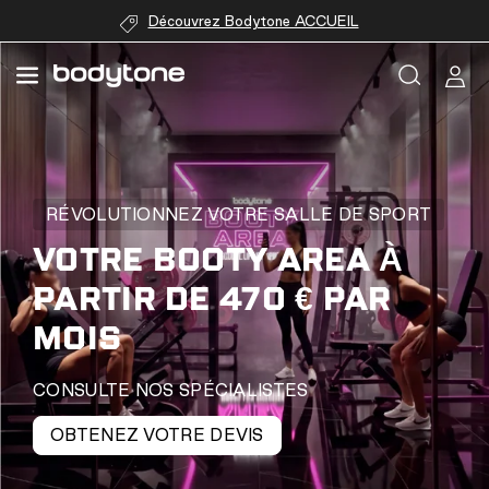
passer au
Découvrez Bodytone ACCUEIL
contenu
RÉVOLUTIONNEZ VOTRE SALLE DE SPORT
VOTRE BOOTY AREA À
PARTIR DE 470 € PAR
MOIS
CONSULTE NOS SPÉCIALISTES
OBTENEZ VOTRE DEVIS