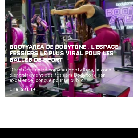
BOOTYAREA DE BODYTONE : L'ESPACE
FESSIERS LE PLUS VIRAL POUR LES
SALLES DE SPORT
Découvrez notre nouveau BootyArea, la zone
d'entraînement des fessiers Bodytone par
excellence, conçue pour un public...
Lire la suite