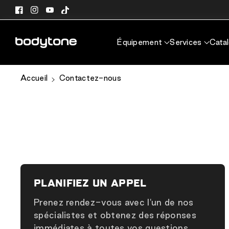
passer au
Facebook
Instagram
YouTube
TikTok
contenu
Équipement
Services
Cata
Accueil
Contactez-nous
PLANIFIEZ UN APPEL
Prenez rendez-vous avec l'un de nos
spécialistes et obtenez des réponses
immédiates à toutes vos questions.