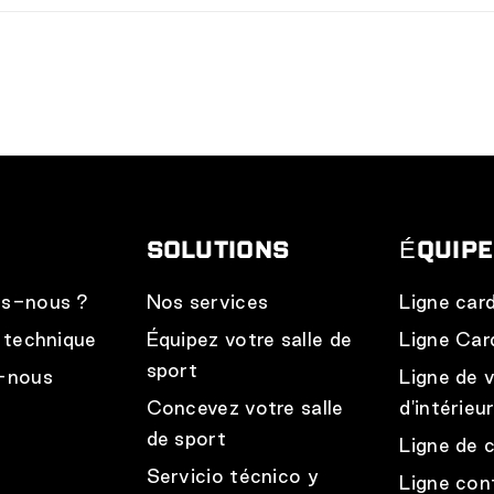
rsonnalisée et un devis via
pro.bodytone.eu
ou en é
e, vos besoins et votre budget, et vous enverra une 
ype d'installation.
SOLUTIONS
ÉQUIP
s-nous ?
Nos services
Ligne car
 technique
Équipez votre salle de
Ligne Car
sport
-nous
Ligne de 
Concevez votre salle
d'intérieu
de sport
Ligne de 
Servicio técnico y
Ligne con