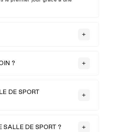
erformances biomécaniques, une
e
Solid Rock
(force),
Evocardio
OIN ?
tissant une qualité professionnelle
s jambes.
LE DE SPORT
ation libres.
aptant au type de client (salle de sport
et offrent une connectivité avancée
r leurs options d'
écrans LED ou
 SALLE DE SPORT ?