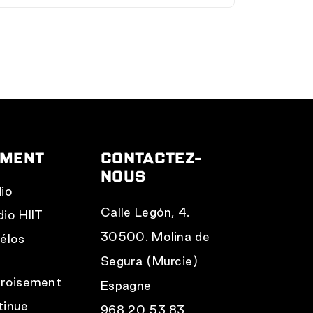
crivant à
pro@bodytone.eu
.
proposition sur mesure avec
EMENT
CONTACTEZ-
NOUS
dio
Calle Legón, 4.
dio HIIT
30500. Molina de
vélos
r
Segura (Murcie)
croisement
Espagne
tinue
968 20 53 83