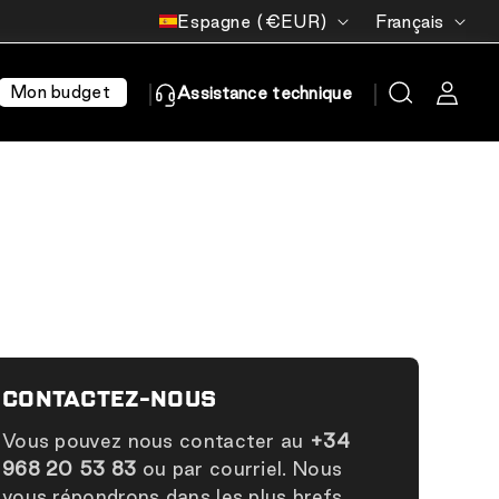
Pays/région
Langue
Espagne (€EUR)
Français
Mon budget
Assistance technique
S
CONTACTEZ-NOUS
Vous pouvez nous contacter au
+34
968 20 53 83
ou par courriel. Nous
vous répondrons dans les plus brefs