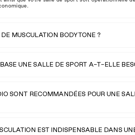
économique.
S DE MUSCULATION BODYTONE ?
tone sont des équipements conçus pour offrir
des p
ériaux à haute résistance, nos gammes — telles qu
BASE UNE SALLE DE SPORT A-T-ELLE BES
conçues pour
les installations à usage intensif
, garan
ombiner trois domaines principaux :
rge guidée, racks, bancs et haltères.
, vélos elliptiques, rameurs et appareils de musculation pour le
DIO SONT RECOMMANDÉES POUR UNE SAL
ulaires, accessoires, revêtements de sol et éléments de form
miser le flux d'utilisateurs et la rentabilité par m², en s'ad
ont conçus pour résister à
une utilisation intensive 
s).
ement, vélos elliptiques et rameurs se distinguent pa
SCULATION EST INDISPENSABLE DANS UNE