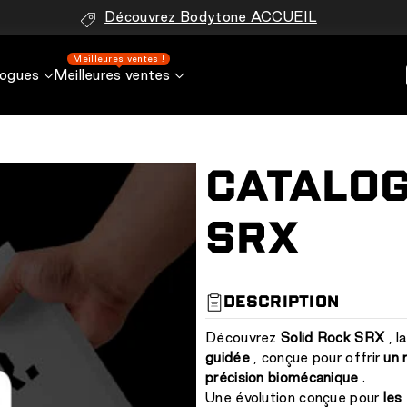
Découvrez Bodytone ACCUEIL
Meilleures ventes !
logues
Meilleures ventes
CATALOG
SRX
S
DESCRIPTION
K
U
Découvrez
Solid Rock SRX
, l
:
guidée
, conçue pour offrir
un 
précision biomécanique
.
Une évolution conçue pour
les