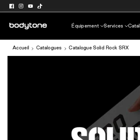
passer au
Facebook
Instagram
YouTube
TikTok
contenu
Équipement
Services
Cata
Accueil
Catalogues
Catalogue Solid Rock SRX
Passer aux
informations
produits