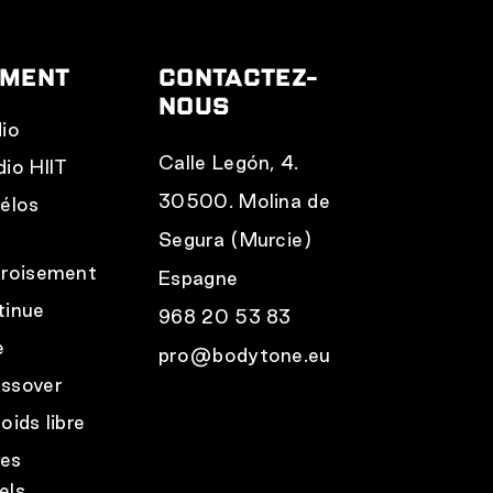
EMENT
CONTACTEZ-
NOUS
dio
Calle Legón, 4.
dio HIIT
30500. Molina de
vélos
r
Segura (Murcie)
croisement
Espagne
tinue
968 20 53 83
e
pro@bodytone.eu
ssover
oids libre
res
els