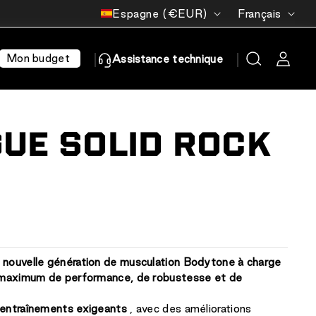
Pays/région
Langue
Espagne (€EUR)
Français
Mon budget
Assistance technique
UE SOLID ROCK
a
nouvelle génération de musculation Bodytone à charge
maximum de performance, de robustesse et de
 entraînements exigeants
, avec des améliorations