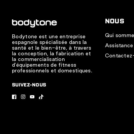
NOUS
Qui somme
Bodytone est une entreprise
espagnole spécialisée dans la
Assistance
santé et le bien-être, à travers
la conception, la fabrication et
Contactez
la commercialisation
d'équipements de fitness
professionnels et domestiques.
SUIVEZ-NOUS
F
I
Y
T
a
n
o
i
c
s
u
k
e
t
T
T
b
a
u
o
o
g
b
k