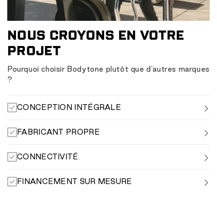
NOUS CROYONS EN VOTRE
PROJET
Pourquoi choisir Bodytone plutôt que d'autres marques
?
CONCEPTION INTÉGRALE
Nous vous aidons à planifier votre activité de manière
FABRICANT PROPRE
professionnelle
Un meilleur contrôle sur le produit, la qualité et la
CONNECTIVITÉ
disponibilité.
Équipement prêt pour la nouvelle génération de salles de
FINANCEMENT SUR MESURE
sport.
Options pour faciliter l'investissement sans nuire au
CAPEX