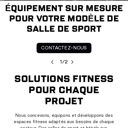
ÉQUIPEMENT SUR MESURE
POUR VOTRE MODÈLE DE
SALLE DE SPORT
CONTACTEZ-NOUS
de
1
/
2
SOLUTIONS FITNESS
POUR CHAQUE
PROJET
Nous concevons, équipons et développons des
espaces fitness adaptés aux besoins de chaque
secteur. Des salles de sport et hôtels aux