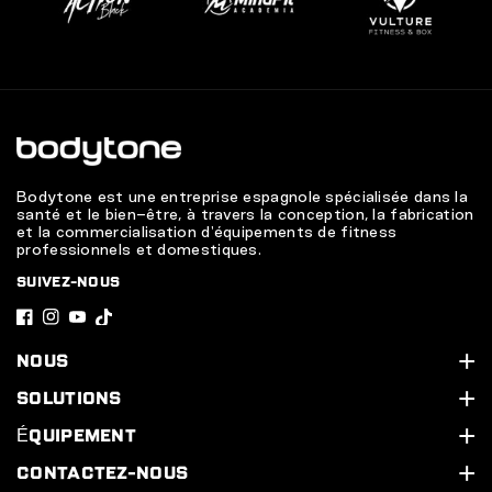
Bodytone est une entreprise espagnole spécialisée dans la
santé et le bien-être, à travers la conception, la fabrication
et la commercialisation d'équipements de fitness
professionnels et domestiques.
SUIVEZ-NOUS
F
I
Y
T
a
n
o
i
NOUS
c
s
u
k
Qui sommes-nous ?
SOLUTIONS
e
t
T
T
Assistance technique
Nos services
ÉQUIPEMENT
b
a
u
o
Contactez-nous
Équipez votre salle de sport
Ligne cardio
CONTACTEZ-NOUS
o
g
b
k