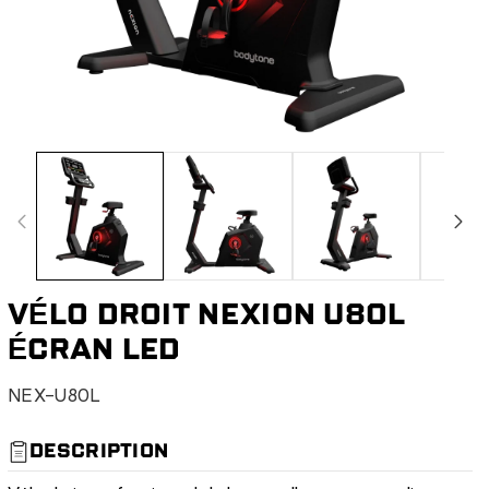
VÉLO DROIT NEXION U80L
ÉCRAN LED
S
NEX-U80L
K
U
DESCRIPTION
: