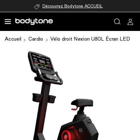
passer au
Découvrez Bodytone ACCUEIL
contenu
Accueil
Cardio
Vélo droit Nexion U80L Écran LED
Passer aux
informations
produits