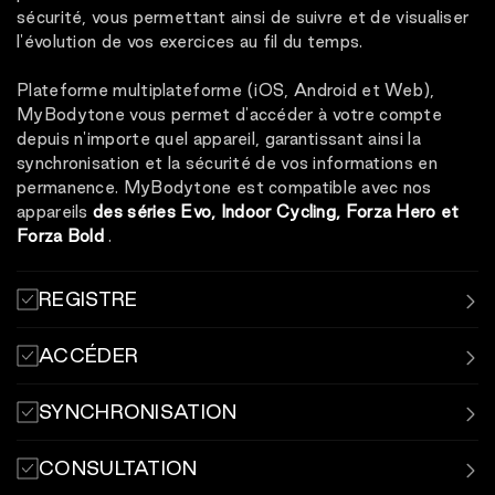
sécurité, vous permettant ainsi de suivre et de visualiser
l'évolution de vos exercices au fil du temps.
Plateforme multiplateforme (iOS, Android et Web),
MyBodytone vous permet d'accéder à votre compte
depuis n'importe quel appareil, garantissant ainsi la
synchronisation et la sécurité de vos informations en
permanence. MyBodytone est compatible avec nos
appareils
des séries Evo, Indoor Cycling, Forza Hero et
Forza Bold
.
REGISTRE
Enregistrez et synchronisez vos séances d'entraînement
ACCÉDER
à l'aide de l'application MyBodytone.
Connectez-vous avec votre nom d'utilisateur et votre
SYNCHRONISATION
mot de passe ou votre code QR aux bornes situées dans
les centres sportifs.
Conservez vos statistiques enregistrées et
CONSULTATION
synchronisées avec les applications.