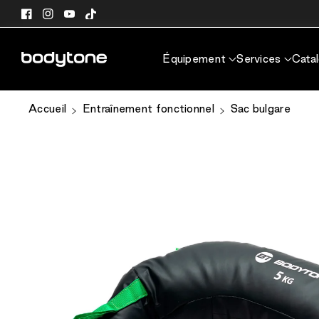
passer au
Facebook
Instagram
YouTube
TikTok
contenu
Équipement
Services
Cata
Accueil
Entraînement fonctionnel
Sac bulgare
Passer aux
informations
produits