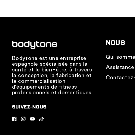
NOUS
Qui somme
Bodytone est une entreprise
espagnole spécialisée dans la
Assistance
santé et le bien-être, à travers
la conception, la fabrication et
Contactez
la commercialisation
d'équipements de fitness
professionnels et domestiques.
SUIVEZ-NOUS
F
I
Y
T
a
n
o
i
c
s
u
k