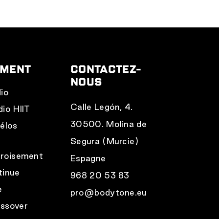
EMENT
CONTACTEZ-
NOUS
dio
Calle Legón, 4.
dio HIIT
30500. Molina de
vélos
r
Segura (Murcie)
croisement
Espagne
tinue
968 20 53 83
e
pro@bodytone.eu
ssover