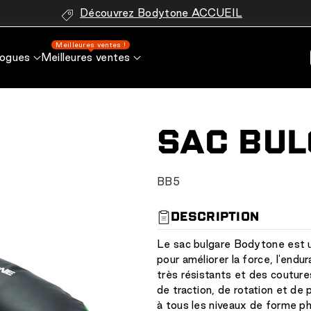
Découvrez Bodytone ACCUEIL
Meilleures ventes !
logues
Meilleures ventes
SAC BU
S
BB5
K
U
DESCRIPTION
:
Le sac bulgare Bodytone est un
pour améliorer la force, l'endu
très résistants et des couture
de traction, de rotation et de
à tous les niveaux de forme ph