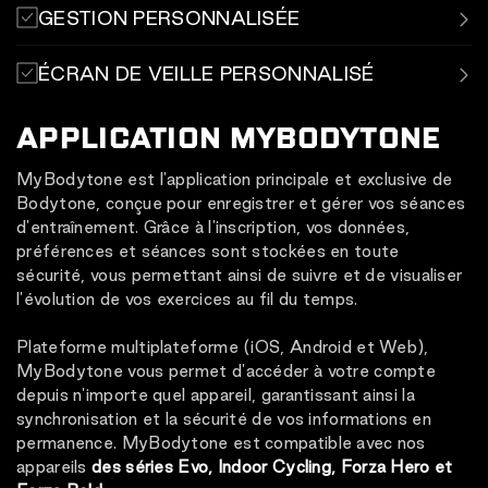
Statistiques sur l'utilisation des machines, les utilisateurs
GESTION PERSONNALISÉE
enregistrés et les séances d'entraînement, avec des
informations sur les distances, les calories, la puissance,
Le panneau de gestion global BT MDM offre un panneau
ÉCRAN DE VEILLE PERSONNALISÉ
etc.
unique pour les chaînes/centres.
Responsable BT.
Ajoutez des éléments multimédias personnalisés tels
APPLICATION MYBODYTONE
que des images ou des vidéos d'entreprise et mettez à
jour le contenu à tout moment.
MyBodytone est l'application principale et exclusive de
Bodytone, conçue pour enregistrer et gérer vos séances
d'entraînement. Grâce à l'inscription, vos données,
préférences et séances sont stockées en toute
sécurité, vous permettant ainsi de suivre et de visualiser
l'évolution de vos exercices au fil du temps.
Plateforme multiplateforme (iOS, Android et Web),
MyBodytone vous permet d'accéder à votre compte
depuis n'importe quel appareil, garantissant ainsi la
synchronisation et la sécurité de vos informations en
permanence. MyBodytone est compatible avec nos
appareils
des séries Evo, Indoor Cycling, Forza Hero et