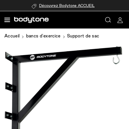
passer au
Découvrez Bodytone ACCUEIL
contenu
Accueil
bancs d'exercice
Support de sac
Passer aux
informations
produits