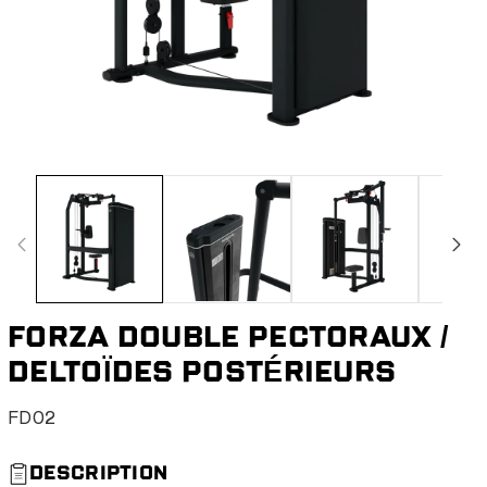
FORZA DOUBLE PECTORAUX /
DELTOÏDES POSTÉRIEURS
S
FD02
K
U
DESCRIPTION