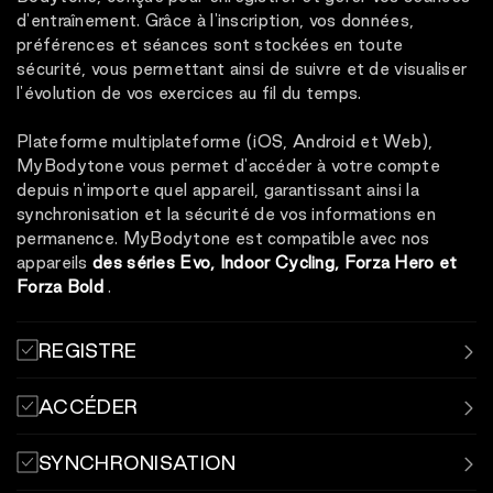
d'entraînement. Grâce à l'inscription, vos données,
préférences et séances sont stockées en toute
sécurité, vous permettant ainsi de suivre et de visualiser
l'évolution de vos exercices au fil du temps.
Plateforme multiplateforme (iOS, Android et Web),
MyBodytone vous permet d'accéder à votre compte
depuis n'importe quel appareil, garantissant ainsi la
synchronisation et la sécurité de vos informations en
permanence. MyBodytone est compatible avec nos
appareils
des séries Evo, Indoor Cycling, Forza Hero et
Forza Bold
.
REGISTRE
Enregistrez et synchronisez vos séances d'entraînement
ACCÉDER
à l'aide de l'application MyBodytone.
Connectez-vous avec votre nom d'utilisateur et votre
SYNCHRONISATION
mot de passe ou votre code QR aux bornes situées dans