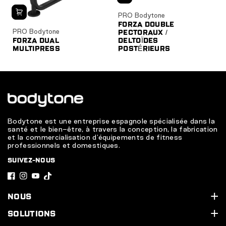
PRO Bodytone
FORZA DOUBLE
PRO Bodytone
PECTORAUX /
FORZA DUAL
DELTOÏDES
MULTIPRESS
POSTÉRIEURS
Bodytone est une entreprise espagnole spécialisée dans la
santé et le bien-être, à travers la conception, la fabrication
et la commercialisation d'équipements de fitness
professionnels et domestiques.
SUIVEZ-NOUS
F
I
Y
T
a
n
o
i
NOUS
c
s
u
k
Qui sommes-nous ?
SOLUTIONS
e
t
T
T