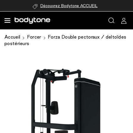
passer au
Découvrez Bodytone ACCUEIL
contenu
Accueil
Forcer
Forza Double pectoraux / deltoïdes
postérieurs
Passer aux
informations
produits