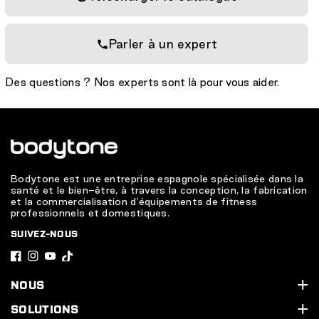
Parler à un expert
Des questions ? Nos experts sont là pour vous aider.
Bodytone est une entreprise espagnole spécialisée dans la
santé et le bien-être, à travers la conception, la fabrication
et la commercialisation d'équipements de fitness
professionnels et domestiques.
SUIVEZ-NOUS
F
I
Y
T
a
n
o
i
NOUS
c
s
u
k
Qui sommes-nous ?
SOLUTIONS