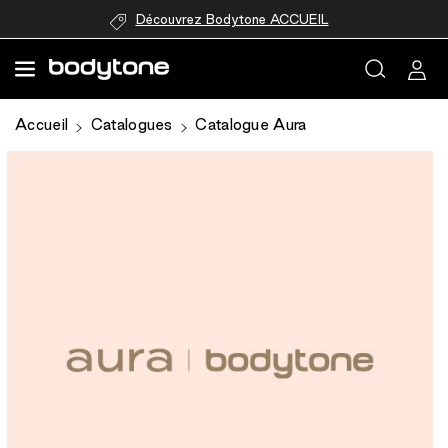
passer au
Découvrez Bodytone ACCUEIL
contenu
Accueil
Catalogues
Catalogue Aura
Passer aux
informations
produits