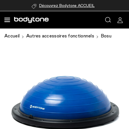
passer au
Découvrez Bodytone ACCUEIL
contenu
Accueil
Autres accessoires fonctionnels
Bosu
Passer aux
informations
produits