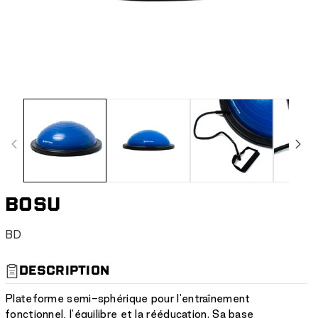
BOSU
S
BD
K
U
DESCRIPTION
:
Plateforme semi-sphérique pour l'entraînement
fonctionnel, l'équilibre et la rééducation. Sa base