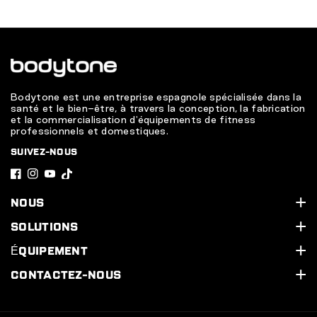
Bodytone est une entreprise espagnole spécialisée dans la
santé et le bien-être, à travers la conception, la fabrication
et la commercialisation d'équipements de fitness
professionnels et domestiques.
SUIVEZ-NOUS
F
I
Y
T
a
n
o
i
NOUS
c
s
u
k
Qui sommes-nous ?
SOLUTIONS
e
t
T
T
Assistance technique
Nos services
ÉQUIPEMENT
b
a
u
o
Contactez-nous
Équipez votre salle de sport
Ligne cardio
CONTACTEZ-NOUS
o
g
b
k
Concevez votre salle de sport
Ligne Cardio HIIT
Calle Legón, 4. 30500. Molina de Segura (Murcie) Espagne
o
r
e
968 20 53 83