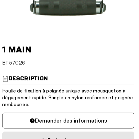
1 MAIN
S
BT57026
K
U
DESCRIPTION
:
Poulie de fixation à poignée unique avec mousqueton à
dégagement rapide. Sangle en nylon renforcée et poignée
rembourrée.
Demander des informations