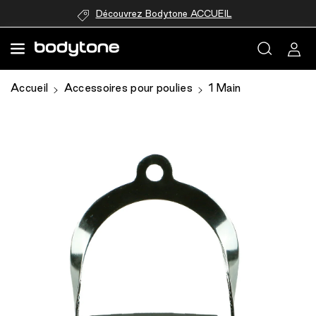
passer au
Découvrez Bodytone ACCUEIL
contenu
Accueil
Accessoires pour poulies
1 Main
Passer aux
informations
produits