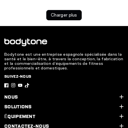
Charger plus
Bodytone est une entreprise espagnole spécialisée dans la
santé et le bien-être, à travers la conception, la fabrication
et la commercialisation d'équipements de fitness
professionnels et domestiques.
SUIVEZ-NOUS
F
I
Y
T
a
n
o
i
NOUS
c
s
u
k
Qui sommes-nous ?
SOLUTIONS
e
t
T
T
Assistance technique
Nos services
ÉQUIPEMENT
b
a
u
o
Contactez-nous
Équipez votre salle de sport
Ligne cardio
CONTACTEZ-NOUS